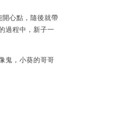
能開心點，隨後就帶
的過程中，新子一
像鬼，小葵的哥哥