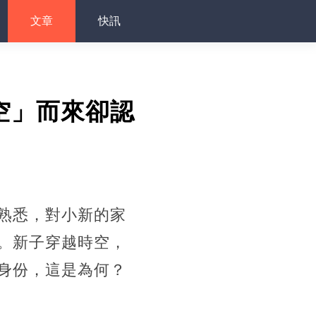
文章
快訊
空」而來卻認
熟悉，對小新的家
。新子穿越時空，
身份，這是為何？