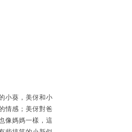
的小葵，美伢和小
的情感；美伢對爸
也像媽媽一樣，這
有些搞笑的小新似