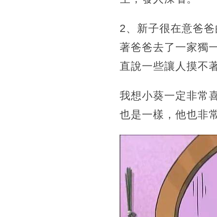
2、新子很在意爸
著爸爸去了一家獨
直說一些讓人摸不
我想小葵一定非常
也是一樣，他也非