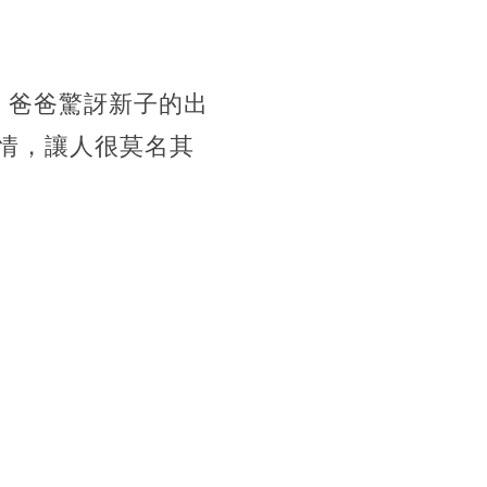
，爸爸驚訝新子的出
情，讓人很莫名其