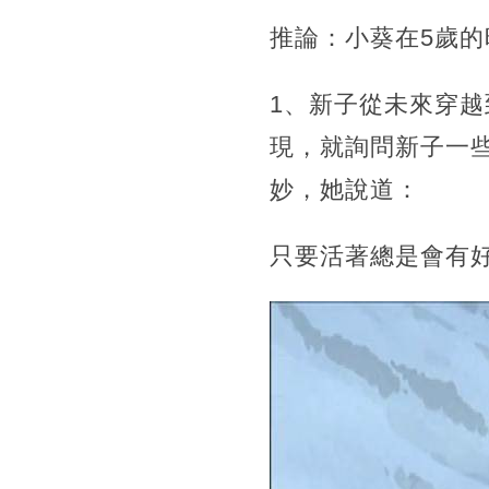
推論：小葵在5歲
1、新子從未來穿
現，就詢問新子一
妙，她說道：
只要活著總是會有