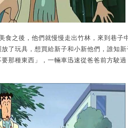
用美食之後，他們就慢慢走出竹林，來到巷子
擺放了玩具，想買給新子和小新他們，誰知新
不要那種東西」，一輛車迅速從爸爸前方駛過