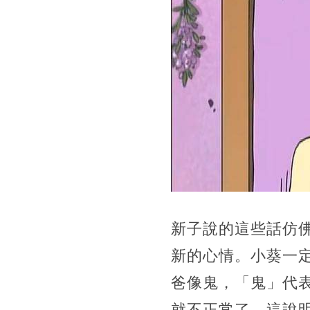
新子說的這些話仿
新的心情。小葵一
爸像鬼，「鬼」代
就不正常了，這說