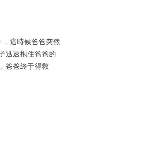
中，這時候爸爸突然
子迅速抱住爸爸的
，爸爸終于得救