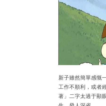
新子雖然簡單感慨
工作不順利，或者
著」二字太過于顯
生，發人深省。