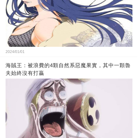
2024/01/01
海賊王：被浪費的4顆自然系惡魔果實，其中一顆魯
夫始終沒有打贏