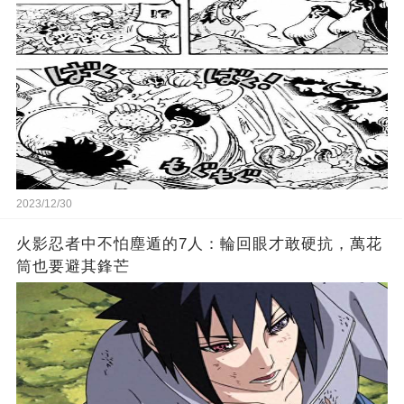
2023/12/30
火影忍者中不怕塵遁的7人：輪回眼才敢硬抗，萬花
筒也要避其鋒芒