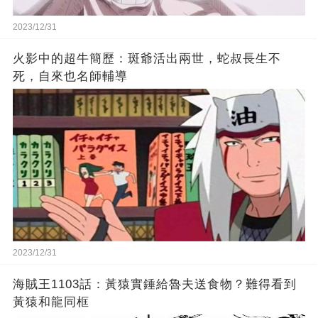
2023/12/31
火影中的超牛簡歷：斑爺活出兩世，蛇叔長生不
死，自來也名師輔導
2023/12/31
海賊王1103話：黃猿實錘給魯夫送食物？難得看到
黃猿和龍同框