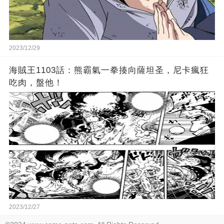
2023/12/29
海賊王1103話：熊霸氣一拳揍向薩坦圣，尼卡瘋狂
吃肉，盤他！
2023/12/27