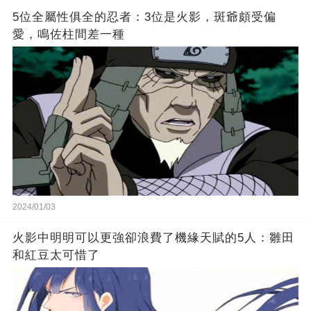
5位全屬性俱全的忍者：3位是火影，斑爺頗受偏
愛，鳴佐柱間差一種
2024/01/03
火影中明明可以更強卻浪費了機緣天賦的5人：雛田
和紅豆太可惜了