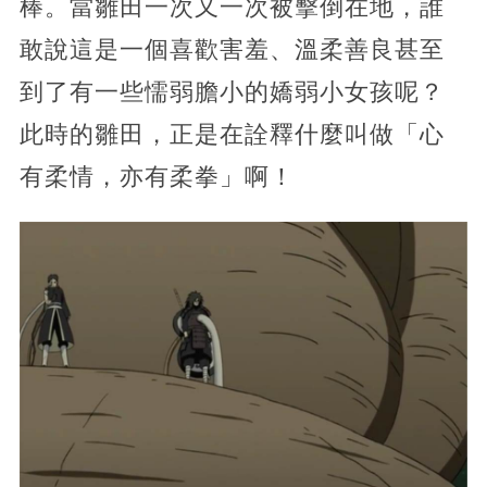
棒。當雛田一次又一次被擊倒在地，誰
敢說這是一個喜歡害羞、溫柔善良甚至
到了有一些懦弱膽小的嬌弱小女孩呢？
此時的雛田，正是在詮釋什麼叫做「心
有柔情，亦有柔拳」啊！