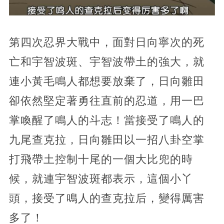
第四次忍界大戰中，面對日向寧次的死
亡和宇智波斑、宇智波帶土的強大，就
連小黃毛鳴人都想要放棄了，日向雛田
卻依然堅定著勇往直前的忍道，用一巴
掌喚醒了鳴人的斗志！當接受了鳴人的
九尾查克拉，日向雛田以一招八卦空掌
打飛帶土控制十尾的一個大比兜的時
候，就連宇智波斑都表示，這個小丫
頭，接受了鳴人的查克拉后，變得厲害
多了！