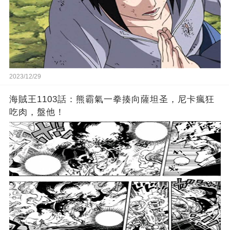
2023/12/29
海賊王1103話：熊霸氣一拳揍向薩坦圣，尼卡瘋狂
吃肉，盤他！