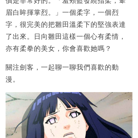
價是非常好的。「羞頰藍發繞指柔，顰
眉白眸揮掌烈。」一個柔字，一個烈
字，很完美的把雛田溫柔下的堅強表達
了出來。日向雛田這樣一個心有柔情，
亦有柔拳的美女，你會喜歡她嗎？
關注劍客，一起聊一聊我們喜歡的動
漫。