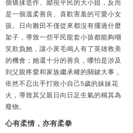
個矯揉造作、鄙視平民的大小姐，反而
是一個溫柔善良、喜歡害羞的可愛小女
孩。日向雛田不僅從來都沒有擺過什麼
架子，導致一些平民龍套小孩都能夠嘲
笑欺負她，讓小黃毛鳴人有了英雄救美
的機會；她還十分的善良，哪怕是涉及
到父親疼愛和家族繼承權的關鍵大事，
依然不忍出手打敗小自己5歲的妹妹花
火，導致其父親日向日足生氣的稱其為
廢物。
心有柔情，亦有柔拳