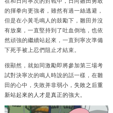
在和日向寧次的對戰中，日向雛田勇敢
的揮拳向更強者，雖然有過一絲逃避，
但是在小黃毛鳴人的鼓勵下，雛田并沒
有放棄，一直堅持到了吐血倒地，也依
然頑強的繼續站起來，一直到寧次準備
下死手被上忍們阻止才結束。
很顯然，就如同激勵即將參加第三場考
試對決寧次的鳴人時說的話一樣，在雛
田的心中，失敗
并非弱小，失敗之后重
新站起來的人才是真正的強大。