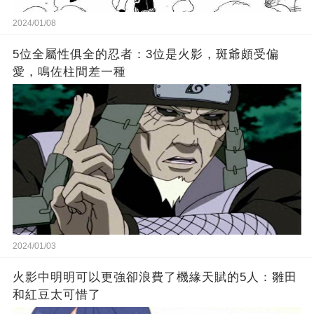
2024/01/08
5位全屬性俱全的忍者：3位是火影，斑爺頗受偏
愛，鳴佐柱間差一種
2024/01/03
火影中明明可以更強卻浪費了機緣天賦的5人：雛田
和紅豆太可惜了