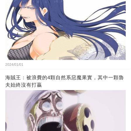
2024/01/01
海賊王：被浪費的4顆自然系惡魔果實，其中一顆魯
夫始終沒有打贏