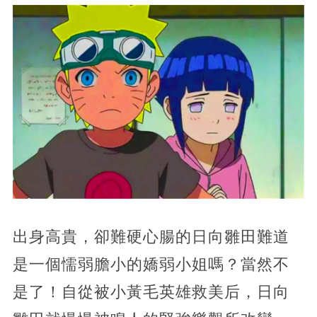
出身高貴，卻難硬心腸的日向雛田難道
是一個懦弱膽小的嬌弱小姐嗎？當然不
是了！自從被小黃毛英雄救美后，日向