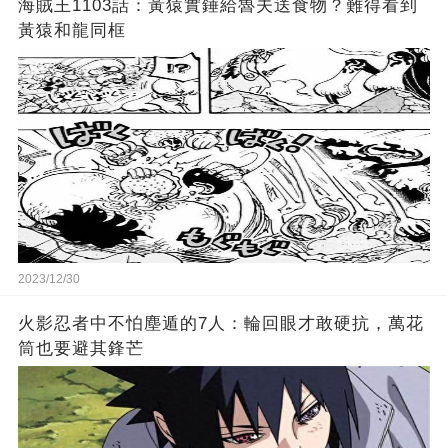
海賊王1103話：黃猿實錘給魯夫送食物？難得看到
黃猿和龍同框
2023/12/30
火影忍者中不怕塵遁的7人：輪回眼才敢硬抗，萬花
筒也要避其鋒芒