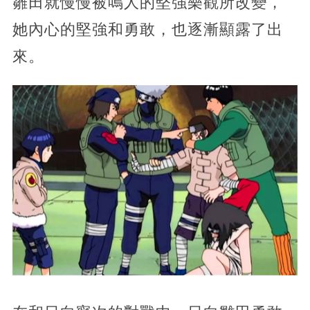
雛田就慢慢被鳴人的堅強樂觀所改變，
她內心的堅強和勇敢，也逐漸顯露了出
來。