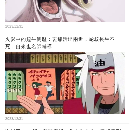
2023/12/31
火影中的超牛簡歷：斑爺活出兩世，蛇叔長生不
死，自來也名師輔導
2023/12/31