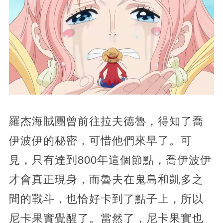
羅杰海賊團曾前往拉夫德魯，得知了喬
伊波伊的秘密，可惜他們來早了。可
見，只有達到800年這個節點，喬伊波伊
才會真正現身，而魯夫在鬼島和凱多之
間的戰斗，也恰好卡到了點子上，所以
尼卡果實覺醒了。當然了，尼卡果實也