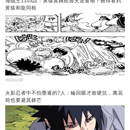
海賊王1103話：黃猿實錘給魯夫送食物？難得看到
黃猿和龍同框
2023/12/30
火影忍者中不怕塵遁的7人：輪回眼才敢硬抗，萬花
筒也要避其鋒芒