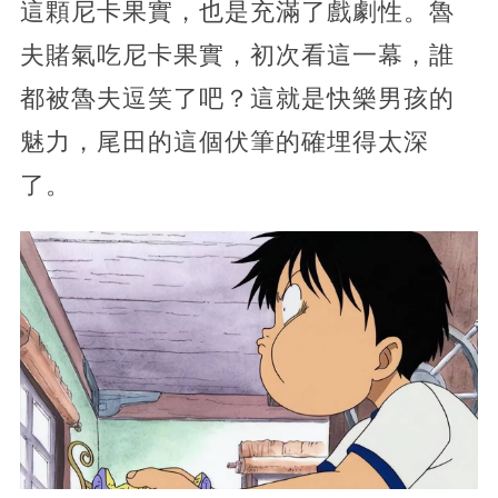
這顆尼卡果實，也是充滿了戲劇性。魯
夫賭氣吃尼卡果實，初次看這一幕，誰
都被魯夫逗笑了吧？這就是快樂男孩的
魅力，尾田的這個伏筆的確埋得太深
了。