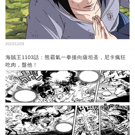
2023/12/29
海賊王1103話：熊霸氣一拳揍向薩坦圣，尼卡瘋狂
吃肉，盤他！