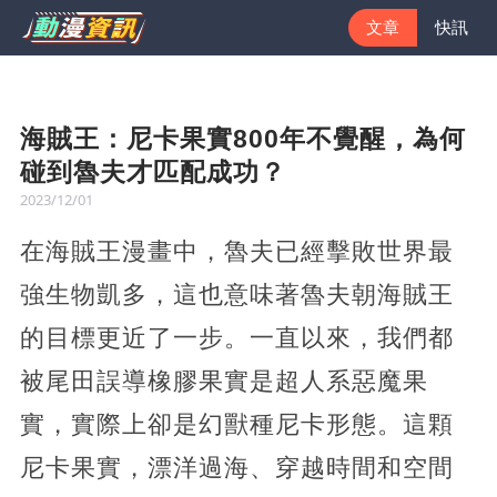
文章
快訊
海賊王：尼卡果實800年不覺醒，為何
碰到魯夫才匹配成功？
2023/12/01
在海賊王漫畫中，魯夫已經擊敗世界最
強生物凱多，這也意味著魯夫朝海賊王
的目標更近了一步。一直以來，我們都
被尾田誤導橡膠果實是超人系惡魔果
實，實際上卻是幻獸種尼卡形態。這顆
尼卡果實，漂洋過海、穿越時間和空間