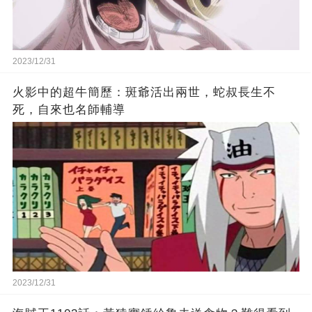
2023/12/31
火影中的超牛簡歷：斑爺活出兩世，蛇叔長生不
死，自來也名師輔導
2023/12/31