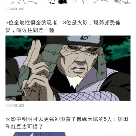
2024/01/08
5位全屬性俱全的忍者：3位是火影，斑爺頗受偏
愛，鳴佐柱間差一種
2024/01/03
火影中明明可以更強卻浪費了機緣天賦的5人：雛田
和紅豆太可惜了