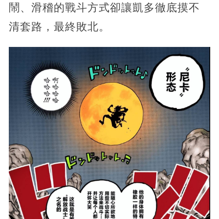
鬧、滑稽的戰斗方式卻讓凱多徹底摸不
清套路，最終敗北。