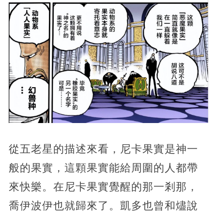
從五老星的描述來看，尼卡果實是神一
般的果實，這顆果實能給周圍的人都帶
來快樂。在尼卡果實覺醒的那一剎那，
喬伊波伊也就歸來了。凱多也曾和燼說