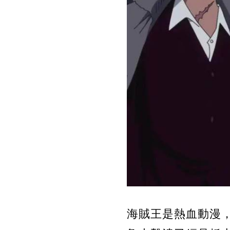
海賊王是熱血動漫