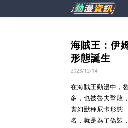
海賊王：伊
形態誕生
2023/12/14
在海賊王動漫中，
多，也被魯夫擊敗
實幻獸種尼卡形態
名，就是為了偽裝