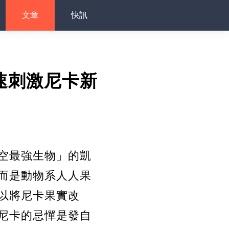
文章
快訊
速刺激尼卡新
空最強生物」的凱
而是動物系人人果
以將尼卡果實改
尼卡的忌憚是發自