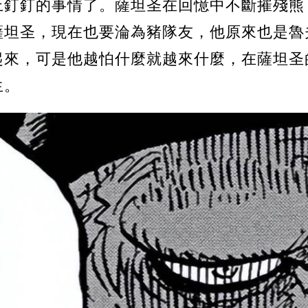
上釘釘的事情了。薩坦圣在回憶中不斷摧殘熊
薩坦圣，現在也要淪為豬隊友，他原來也是魯
起來，可是他越怕什麼就越來什麼，在薩坦圣
生。