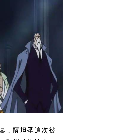
癟，薩坦圣這次被