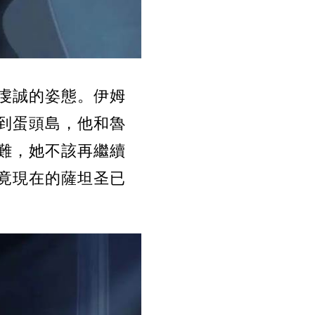
虔誠的姿態。伊姆
到蛋頭島，他和魯
難，她不該再繼續
竟現在的薩坦圣已