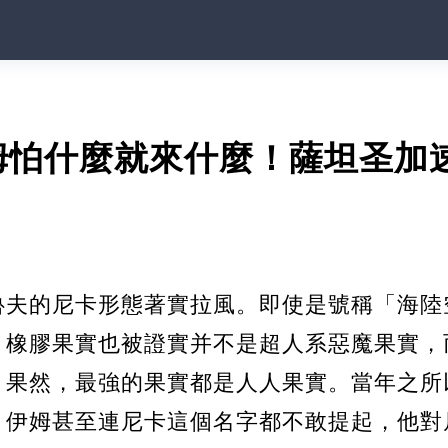
姆怕什麼就來什麼！薩坦圣加
魯夫的尼卡形態著實拉風。即使是號稱「海陸
，橡膠果實也被證實并不是超人系惡魔果實，
。果然，最強的果實都是人人果實。當年之所
，伊姆甚至連尼卡這個名字都不敢提起，他對