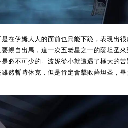
可是在伊姆大人的面前也只能下跪，表現出很
也要親自出馬，這一次五老星之一的薩坦圣來
斗是必不可少的。波妮從小就遭遇了極大的苦
夫雖然暫時休克，但是肯定會擊敗薩坦圣，畢