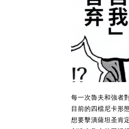
每一次魯夫和強者
目前的四檔尼卡形
想要擊潰薩坦圣肯