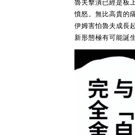
魯夫擊潰已經是板
憤怒。無比高貴的
伊姆害怕魯夫成長
新形態極有可能誕