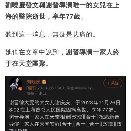
劉曉慶發文稱謝晉導演唯一的女兒在上
海的醫院逝世，享年77歲。
聽到這一消息，無疑是悲痛的。
她也在文章中說到，
謝晉導演一家人終
于在天堂團聚
。