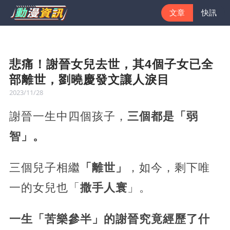
文章
快訊
悲痛！謝晉女兒去世，其4個子女已全
部離世，劉曉慶發文讓人淚目
2023/11/28
謝晉一生中四個孩子，
三個都是「弱
智」。
三個兒子相繼
「離世」
，如今，剩下唯
一的女兒也「
撒手人寰
」。
一生「苦樂參半」的謝晉究竟經歷了什