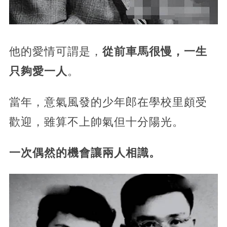
他的愛情可謂是，
從前車馬很慢，一生
只夠愛一人
。
當年，意氣風發的少年郎在學校里頗受
歡迎，雖算不上帥氣但十分陽光。
一次偶然的機會讓兩人相識。