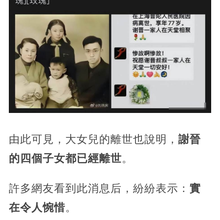
由此可見，大女兒的離世也說明，
謝晉
的四個子女都已經離世
。
許多網友看到此消息后，紛紛表示：
實
在令人惋惜
。