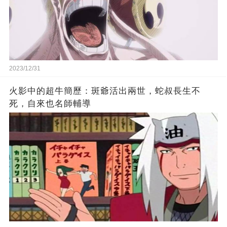
2023/12/31
火影中的超牛簡歷：斑爺活出兩世，蛇叔長生不
死，自來也名師輔導