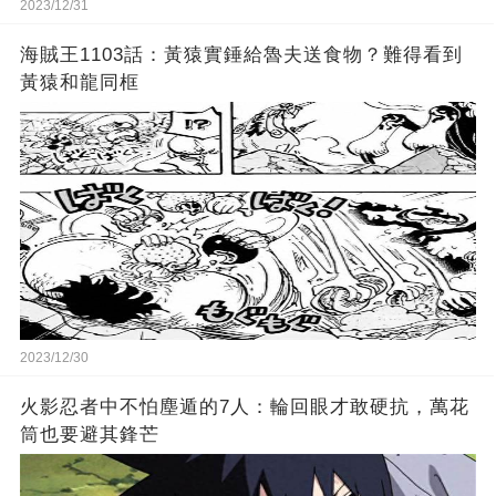
2023/12/31
海賊王1103話：黃猿實錘給魯夫送食物？難得看到
黃猿和龍同框
2023/12/30
火影忍者中不怕塵遁的7人：輪回眼才敢硬抗，萬花
筒也要避其鋒芒