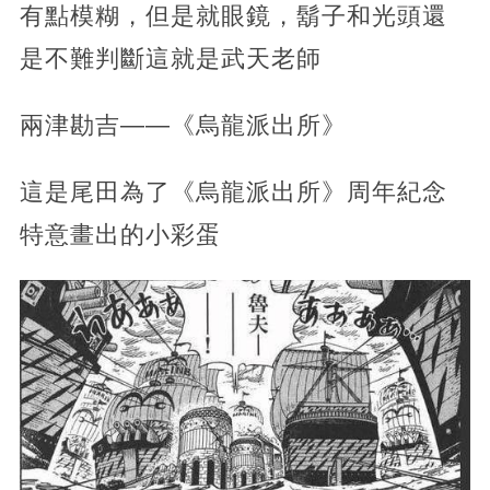
有點模糊，但是就眼鏡，鬍子和光頭還
是不難判斷這就是武天老師
兩津勘吉——《烏龍派出所》
這是尾田為了《烏龍派出所》周年紀念
特意畫出的小彩蛋