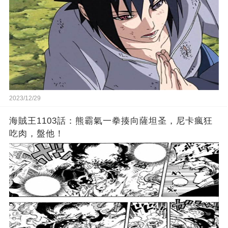
2023/12/29
海賊王1103話：熊霸氣一拳揍向薩坦圣，尼卡瘋狂
吃肉，盤他！