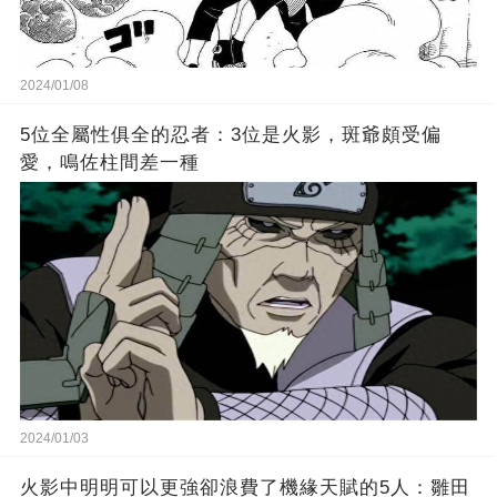
2024/01/08
5位全屬性俱全的忍者：3位是火影，斑爺頗受偏
愛，鳴佐柱間差一種
2024/01/03
火影中明明可以更強卻浪費了機緣天賦的5人：雛田