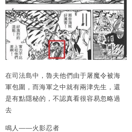
在司法島中，魯夫他們由于屠魔令被海
軍包圍，而海軍之中就有兩津先生，還
是有點隱秘的，不認真看很容易忽略過
去
鳴人——火影忍者