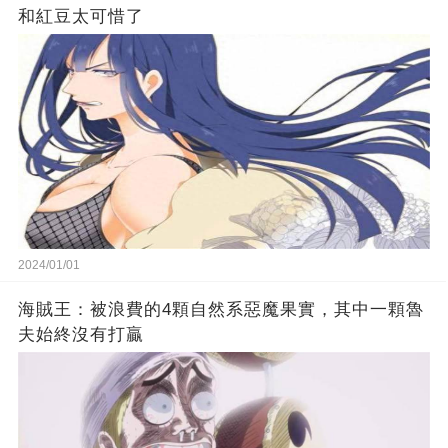
和紅豆太可惜了
2024/01/01
海賊王：被浪費的4顆自然系惡魔果實，其中一顆魯
夫始終沒有打贏