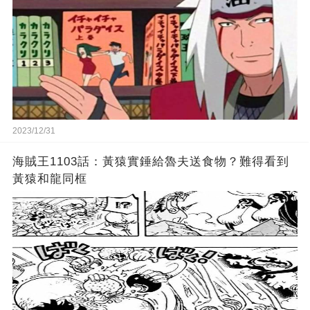
2023/12/31
海賊王1103話：黃猿實錘給魯夫送食物？難得看到
黃猿和龍同框