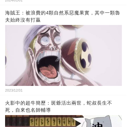
2024/01/01
海賊王：被浪費的4顆自然系惡魔果實，其中一顆魯
夫始終沒有打贏
2023/12/31
火影中的超牛簡歷：斑爺活出兩世，蛇叔長生不
死，自來也名師輔導