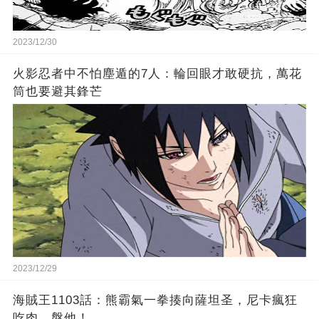
2023/12/30
火影忍者中不怕塵遁的7人：輪回眼才敢硬抗，萬花
筒也要避其鋒芒
2023/12/29
海賊王1103話：熊霸氣一拳揍向薩坦圣，尼卡瘋狂
吃肉，盤他！