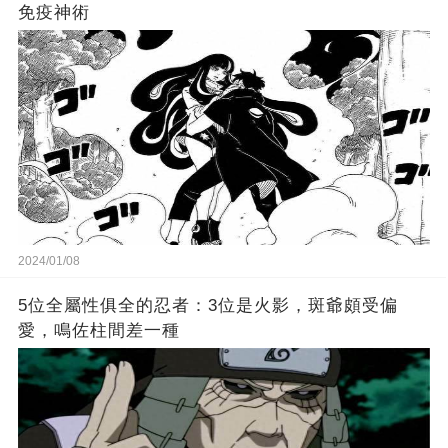
免疫神術
2024/01/08
5位全屬性俱全的忍者：3位是火影，斑爺頗受偏
愛，鳴佐柱間差一種