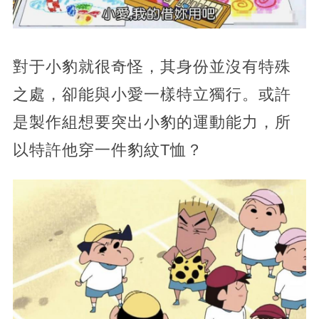
對于小豹就很奇怪，其身份並沒有特殊
之處，卻能與小愛一樣特立獨行。或許
是製作組想要突出小豹的運動能力，所
以特許他穿一件豹紋T恤？