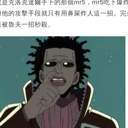
是克洛克達爾手下的那個mr5，mr5吃下爆
但他的攻擊手段就只有用鼻屎炸人這一招。完
果被魯夫一招秒殺。