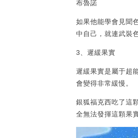
布魯諾
如果他能學會見聞
中自己，就連武裝
3、遲緩果實
遲緩果實是屬于超
會變得非常緩慢。
銀狐福克西吃了這
全無法發揮這顆果