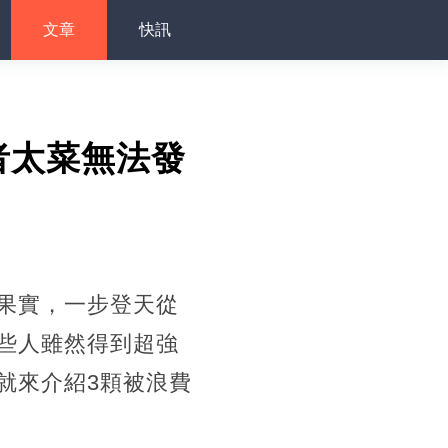
文章
快訊
者太菜無法發
果實，一步登天從
些人雖然得到超強
就來介紹3顆被浪費