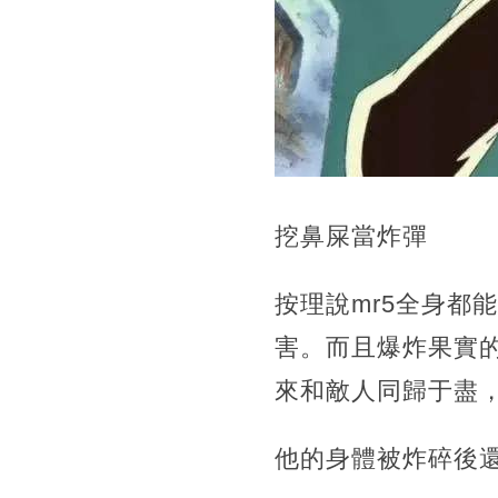
挖鼻屎當炸彈
按理說mr5全身都
害。而且爆炸果實
來和敵人同歸于盡
他的身體被炸碎後