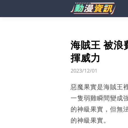
海賊王 被浪
揮威力
2023/12/01
惡魔果實是海賊王
一隻弱雞瞬間變成
的神級果實，但無
的神級果實。