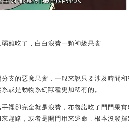
只弱雞吃了，白白浪費一顆神級果實。
間分支的惡魔果實，一般來說只要涉及時間和
然系或是動物系幻獸種更加稀有的。
諾手裡卻完全就是浪費，布魯諾吃了門門果實
用來趕路，或者是開門用來逃命，根本沒發揮