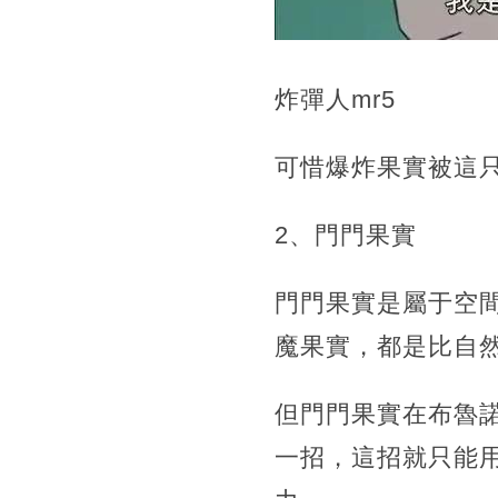
炸彈人mr5
可惜爆炸果實被這
2、門門果實
門門果實是屬于空
魔果實，都是比自
但門門果實在布魯
一招，這招就只能