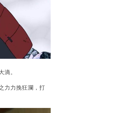
大滴。
之力力挽狂瀾，打