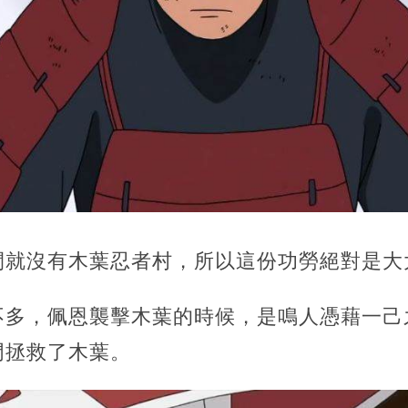
間就沒有木葉忍者村，所以這份功勞絕對是大
不多，佩恩襲擊木葉的時候，是鳴人憑藉一己
門拯救了木葉。