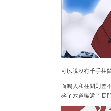
可以說沒有千手柱
而鳴人和柱間則差
碎了六道嘴遁了長