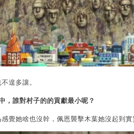
也不遑多讓。
影中，誰對村子的的貢獻最小呢？
為感覺她啥也沒幹，佩恩襲擊木葉她沒起到實