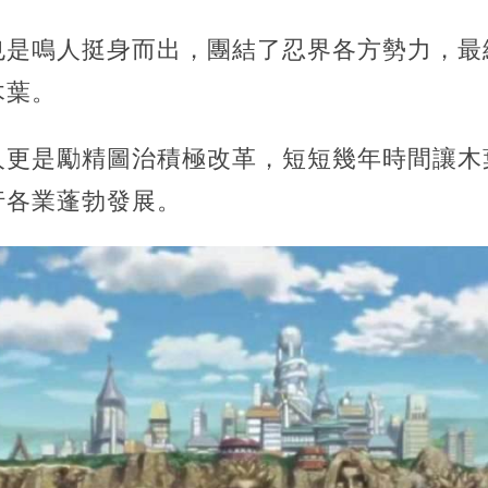
也是鳴人挺身而出，團結了忍界各方勢力，最
木葉。
人更是勵精圖治積極改革，短短幾年時間讓木
行各業蓬勃發展。