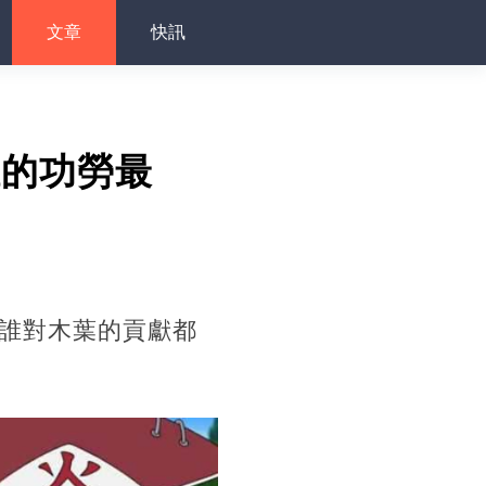
文章
快訊
誰的功勞最
長誰對木葉的貢獻都