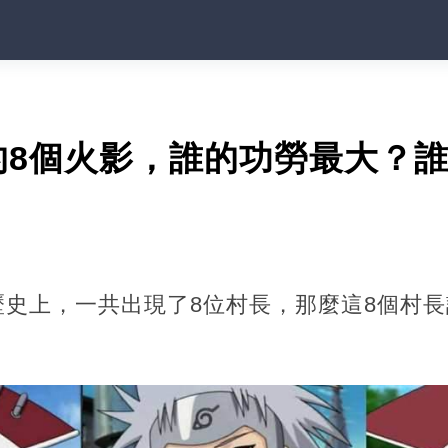
的8個火影，誰的功勞最大？
歷史上，一共出現了8位村長，那麼這8個村