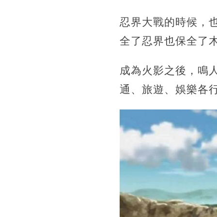
忍界大戰的時候，
全了忍界也保全了
成為火影之後，鳴
通、旅遊、娛樂各