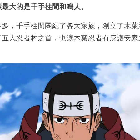
獻最大的是千手柱間和鳴人。
不多，千手柱間團結了各大家族，創立了木葉
了五大忍者村之首，也讓木葉忍者有庇護安家