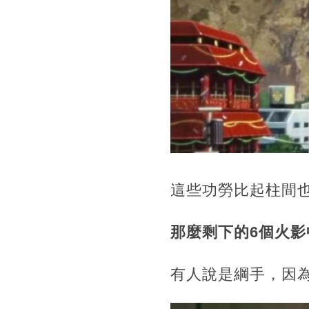
這些功勞比起柱間
那麼剩下的6個火
有人說是綱手，因