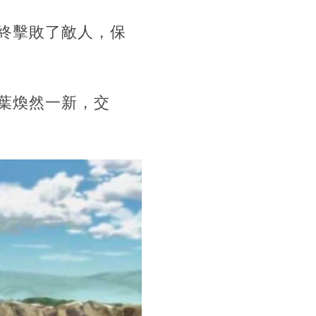
終擊敗了敵人，保
葉煥然一新，交