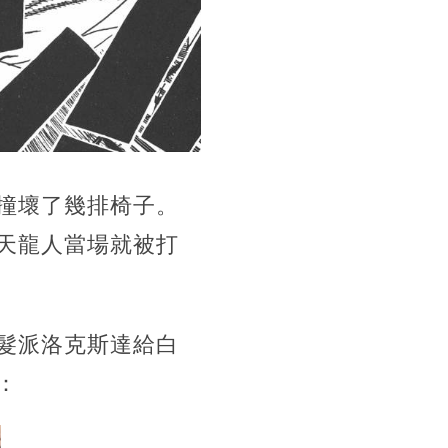
撞壞了幾排椅子。
天龍人當場就被打
髮派洛克斯達給白
：