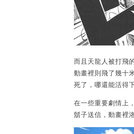
而且天龍人被打飛
動畫裡則飛了幾十
死了，哪還能活得
在一些重要劇情上
鬍子送信，動畫裡