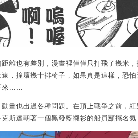
的距離也有差別，漫畫裡僅僅只打飛了幾米，
米遠，撞壞幾十排椅子，如果真是這樣，恐怕
下來……
，動畫也出過各種問題。在頂上戰爭之前，紅
洛克斯達朝著一個黑發藍襯衫的船員顯擺名氣