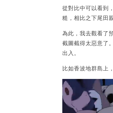
從對比中可以看到
糙，相比之下尾田
為此，我去觀看了
截圖截得太惡意了
出入。
比如香波地群島上