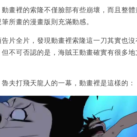
，動畫裡的索隆不僅臉部有些崩壞，而且整體
親筆所畫的漫畫版則充滿動感。
預告片全片，發現動畫裡索隆這一刀其實也沒
。但不可否認的是，海賊王動畫確實有很多地
，魯夫打飛天龍人的一幕，動畫裡是這樣的：