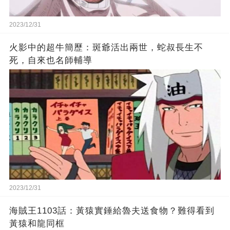
2023/12/31
火影中的超牛簡歷：斑爺活出兩世，蛇叔長生不
死，自來也名師輔導
2023/12/31
海賊王1103話：黃猿實錘給魯夫送食物？難得看到
黃猿和龍同框