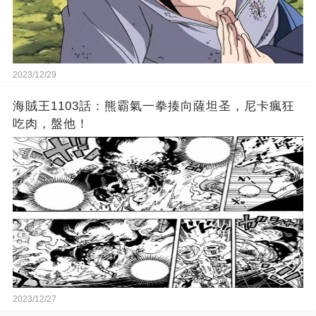
2023/12/29
海賊王1103話：熊霸氣一拳揍向薩坦圣，尼卡瘋狂
吃肉，盤他！
2023/12/27