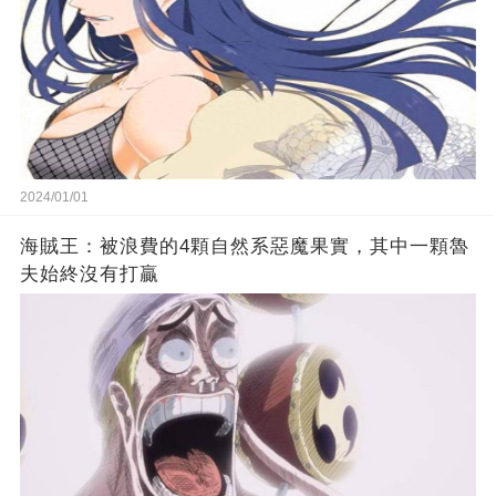
2024/01/01
海賊王：被浪費的4顆自然系惡魔果實，其中一顆魯
夫始終沒有打贏