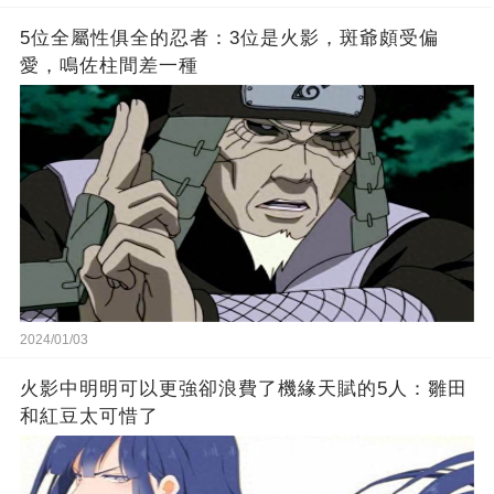
5位全屬性俱全的忍者：3位是火影，斑爺頗受偏
愛，鳴佐柱間差一種
2024/01/03
火影中明明可以更強卻浪費了機緣天賦的5人：雛田
和紅豆太可惜了