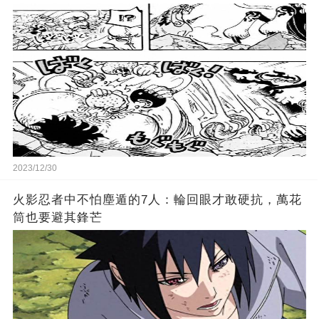
2023/12/30
火影忍者中不怕塵遁的7人：輪回眼才敢硬抗，萬花
筒也要避其鋒芒