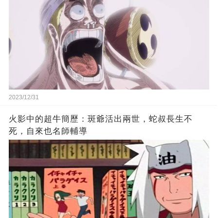
2023/12/31
火影中的超牛簡歷：斑爺活出兩世，蛇叔長生不
死，自來也名師輔導