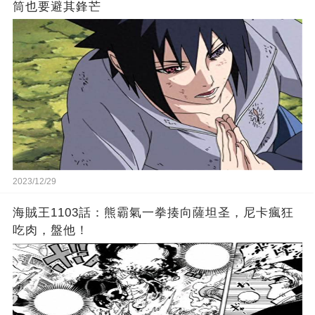
筒也要避其鋒芒
2023/12/29
海賊王1103話：熊霸氣一拳揍向薩坦圣，尼卡瘋狂
吃肉，盤他！