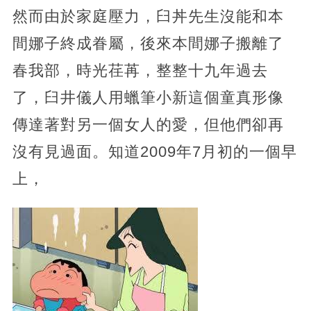
然而由於家庭壓力，臼丼先生沒能和本
間娜子終成眷屬，後來本間娜子搬離了
春我部，時光荏苒，整整十九年過去
了，臼井儀人用蠟筆小新這個童真形像
傳達著對另一個女人的愛，但他們卻再
沒有見過面。知道2009年7月初的一個早
上，