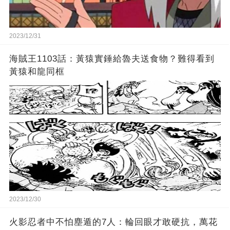
2023/12/31
海賊王1103話：黃猿實錘給魯夫送食物？難得看到
黃猿和龍同框
2023/12/30
火影忍者中不怕塵遁的7人：輪回眼才敢硬抗，萬花