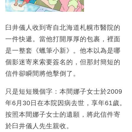
臼井儀人收到寄自北海道札幌市醫院的
一件快遞。當他打開厚厚的包裹，裡面
是一整套《蠟筆小新》。他本以為是哪
個影迷寄來索要簽名的，但那封簡短的
信件卻瞬間將他擊倒了。
只是短短幾個字：本間娜子女士於2009
年6月30日在本院因病去世，享年61歲。
按照本間娜子女士的遺願，將此信件寄
於臼井儀人先生親收。