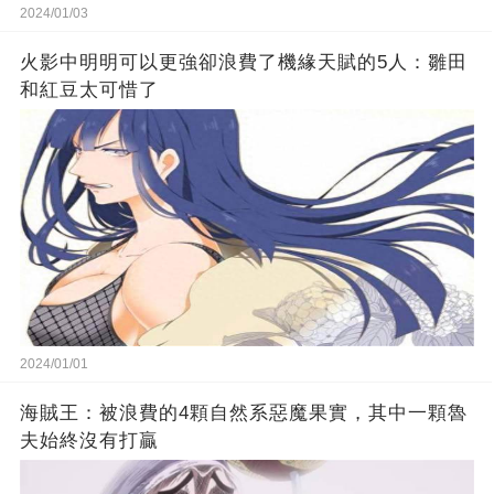
2024/01/03
火影中明明可以更強卻浪費了機緣天賦的5人：雛田
和紅豆太可惜了
2024/01/01
海賊王：被浪費的4顆自然系惡魔果實，其中一顆魯
夫始終沒有打贏