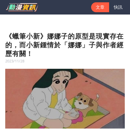
文章
快訊
《蠟筆小新》娜娜子的原型是現實存在
的，而小新鍾情於「娜娜」子與作者經
歷有關！
2023/11/28