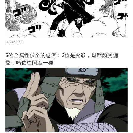
2024/01/08
5位全屬性俱全的忍者：3位是火影，斑爺頗受偏
愛，鳴佐柱間差一種