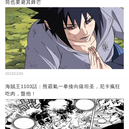
筒也要避其鋒芒
2023/12/29
海賊王1103話：熊霸氣一拳揍向薩坦圣，尼卡瘋狂
吃肉，盤他！