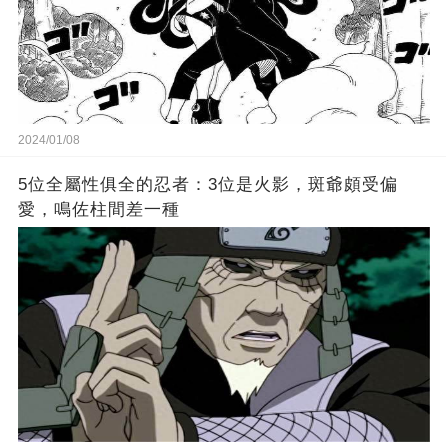
2024/01/08
5位全屬性俱全的忍者：3位是火影，斑爺頗受偏
愛，鳴佐柱間差一種