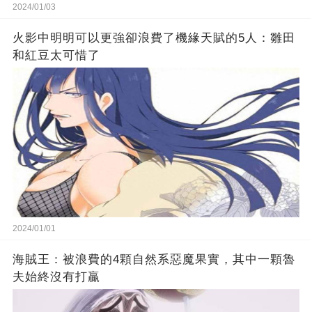
2024/01/03
火影中明明可以更強卻浪費了機緣天賦的5人：雛田
和紅豆太可惜了
2024/01/01
海賊王：被浪費的4顆自然系惡魔果實，其中一顆魯
夫始終沒有打贏