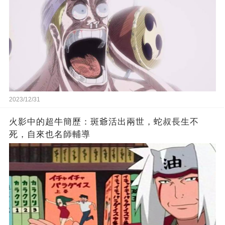
2023/12/31
火影中的超牛簡歷：斑爺活出兩世，蛇叔長生不
死，自來也名師輔導