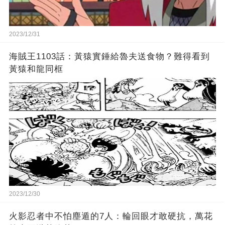
2023/12/31
海賊王1103話：黃猿實錘給魯夫送食物？難得看到
黃猿和龍同框
2023/12/30
火影忍者中不怕塵遁的7人：輪回眼才敢硬抗，萬花