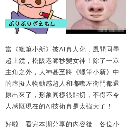
當《蠟筆小新》被AI真人化，風間同學
超上鏡，松阪老師秒變女神！除了一眾
主角之外，大神甚至將《蠟筆小新》中
的虛擬人物動感超人和嘟嘟左衛門都還
原出來了，形象同樣很貼切，不得不令
人感慨現在的AI技術真是太強大了！
好啦，看完本期分享的內容後，各位小