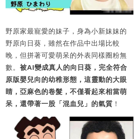
野原家最寵愛的妹子，身為小新妹妹的
野原向日葵，雖然在作品中出場比較
晚，但拼著可愛萌呆的外表同樣圈粉無
數。
被AI變成真人的向日葵，完全符合
原版嬰兒向的幼稚形態，這靈動的大眼
睛，亞麻色的卷髮，不僅看起來相當萌
呆，還帶著一股「混血兒」的氣質
！