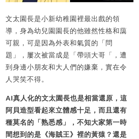
文太園長是小新幼稚園裡最出戲的領
導，身為幼兒
園園長
的他雖然性格和藹
可親，可是因為外表和氣質的「問
題」，屢次被當成是「帶頭大哥「，遭
到身邊小朋友和大人們的嫌棄，實在令
人哭笑不得。
AI真人化的文太園長也是相當還原，這
阿貝造型看起來立體感十足，而且還有
種莫名的「熟悉感」，不知大家第一時
間想到的是《海賊王》裡的黃猿？還是