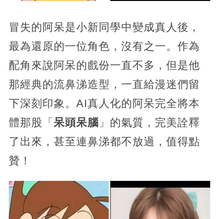
冒失的阿呆是小新同學中變成真人後，
最為還原的一位角色，沒有之一。作為
配角來說阿呆的戲份一直不多，但是他
那經典的流鼻涕造型，一直給漫迷們留
下深刻印象。AI真人化的阿呆完全將本
體那股「
呆頭呆腦
」的氣質，完美詮釋
了出來，甚至連鼻涕都不放過，值得點
贊！