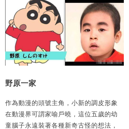
野原一家
作為動漫的頭號主角，小新的調皮形象
在動漫界可謂家喻戶曉，這位五歲的幼
童腦子永遠裝著各種新奇古怪的想法，