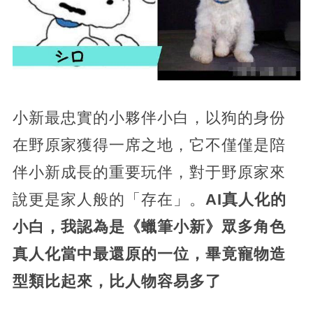
小新最忠實的小夥伴小白，以狗的身份
在野原家獲得一席之地，它不僅僅是陪
伴小新成長的重要玩伴，對于野原家來
說更是家人般的「存在」。
AI真人化的
小白，我認為是《蠟筆小新》眾多角色
真人化當中最還原的一位，畢竟寵物造
型類比起來，比人物容易多了