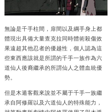
無論是千手柱間，扉間以及綱手身上都
體現出具備大量查克拉同時體術殺傷效
果遠超其他忍者的優越性，個人認為這
些東西應該就是所謂的千手一族作為六
道仙人後裔繼承的所謂仙人之體血統優
勢。
但是木遁客觀來說並不屬于千手一族繼
承自阿修羅以及六道仙人的特殊能力，