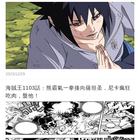
2023/12/29
海賊王1103話：熊霸氣一拳揍向薩坦圣，尼卡瘋狂
吃肉，盤他！