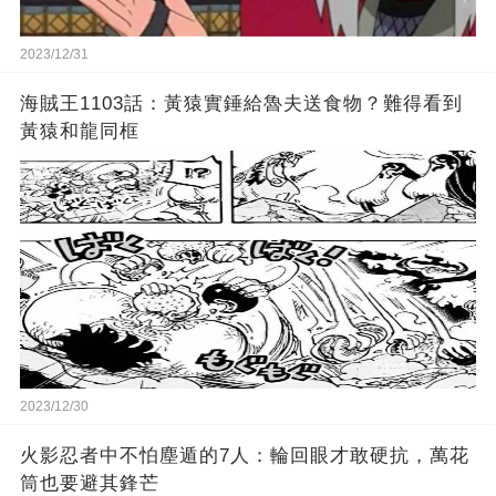
2023/12/31
海賊王1103話：黃猿實錘給魯夫送食物？難得看到
黃猿和龍同框
2023/12/30
火影忍者中不怕塵遁的7人：輪回眼才敢硬抗，萬花
筒也要避其鋒芒