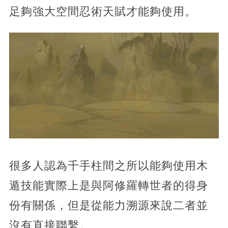
足夠強大空間忍術天賦才能夠使用。
很多人認為千手柱間之所以能夠使用木
遁技能實際上是與阿修羅轉世者的得身
份有關係，但是從能力溯源來說二者並
沒有直接聯繫。