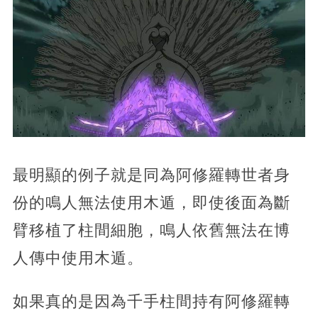
最明顯的例子就是同為阿修羅轉世者身
份的鳴人無法使用木遁，即使後面為斷
臂移植了柱間細胞，鳴人依舊無法在博
人傳中使用木遁。
如果真的是因為千手柱間持有阿修羅轉