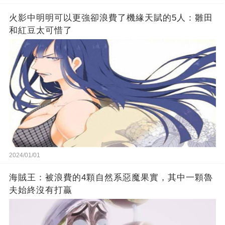
火影中明明可以更強卻浪費了機緣天賦的5人：雛田
和紅豆太可惜了
2024/01/01
海賊王：被浪費的4顆自然系惡魔果實，其中一顆魯
夫始終沒有打贏