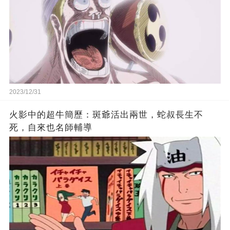
2023/12/31
火影中的超牛簡歷：斑爺活出兩世，蛇叔長生不
死，自來也名師輔導