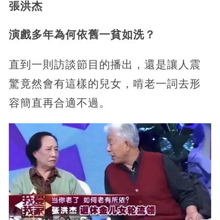
張洪杰
演戲多年為何依舊一貧如洗？
直到一則訪談節目的播出，還是讓人震
驚竟然會有這樣的兒女，啃老一詞去形
容簡直再合適不過。