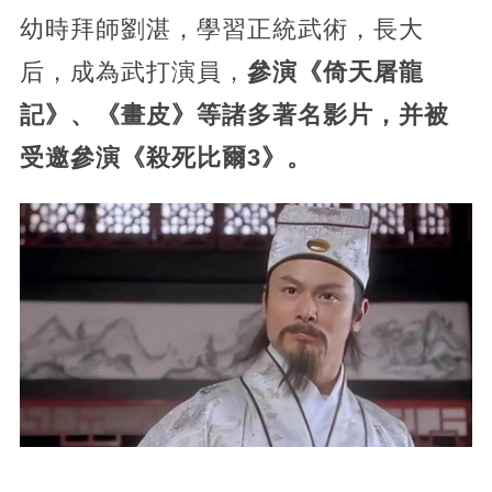
幼時拜師劉湛，學習正統武術，長大
后，成為武打演員，
參演《倚天屠龍
記》、《畫皮》等諸多著名影片，并被
受邀參演《殺死比爾3》。