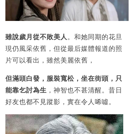
雖說歲月從不敗美人
。和她同期的花旦
現仍風采依舊，但從最后媒體報道的照
片可以看出，雖然美麗依舊，
但滿頭白發，服裝寬松，坐在街頭，只
能靠乞討為生
，神智也不甚清醒。昔日
好友也都不見蹤影，實在令人唏噓。