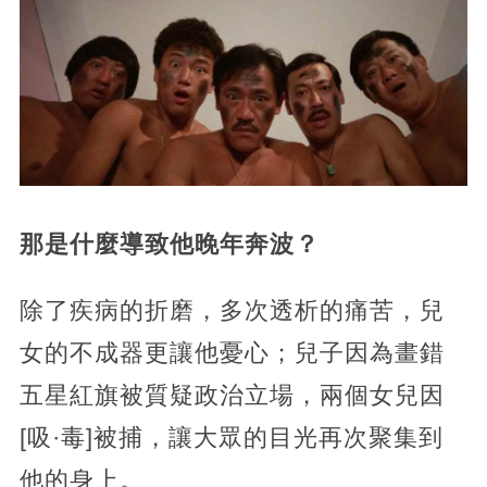
那是什麼導致他晚年奔波？
除了疾病的折磨，多次透析的痛苦，兒
女的不成器更讓他憂心；兒子因為畫錯
五星紅旗被質疑政治立場，兩個女兒因
[吸·毒]被捕，讓大眾的目光再次聚集到
他的身上。