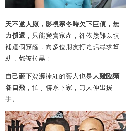
天不遂人愿，影視寒冬時欠下巨債，無
力償還
，只能變賣家產，卻依然難以填
補這個窟窿，向多位朋友打電話尋求幫
助，都被拉黑；
自己砸下資源捧紅的藝人也是
大難臨頭
各自飛
，忙于聯系下家，無人伸出援
手。