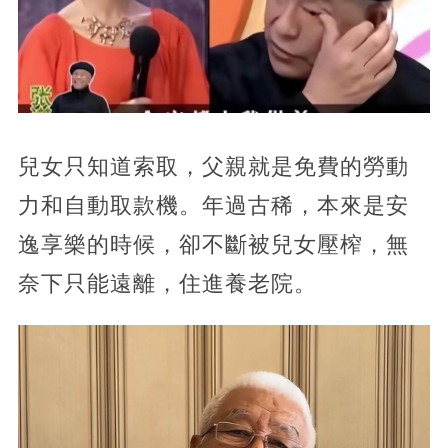
兒女只知道索取，父親就是免費的勞動
力和自動取款機。年過古稀，本來是安
逸享樂的時候，卻不斷被兒女壓榨，無
奈下只能遠離，住進養老院。