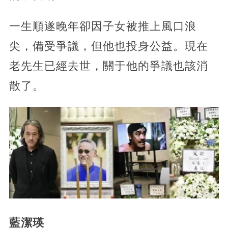
一生順遂晚年卻因子女被推上風口浪
尖，備受爭議，但他也投身公益。現在
老先生已經去世，關于他的爭議也該消
散了。
藍潔瑛