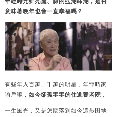
年輕時光鮮亮麗、賺的盆滿缽滿，是否
意味著晚年也會一直幸福嗎？
有些年入百萬、千萬的明星，年輕時家
喻戶曉，
如今卻孤零零的住進養老院
，
一生風光，又是怎麼落到如今這步田地