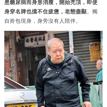
患糖尿病而身形消瘦，開始禿頂，即使
身穿名牌也擋不住疲憊，老態盡顯
。獨
自拎包現身，身旁沒有人陪伴。