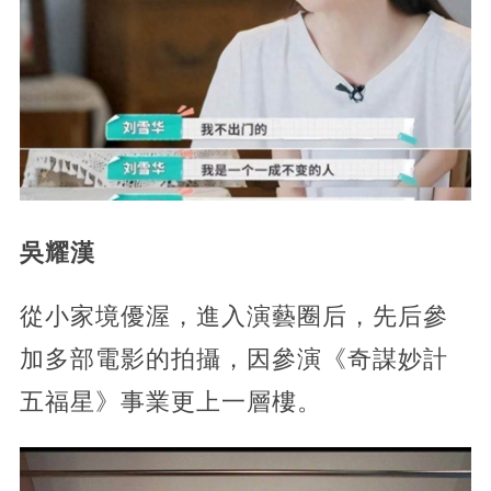
吳耀漢
從小家境優渥，進入演藝圈后，先后參
加多部電影的拍攝，因參演《奇謀妙計
五福星》事業更上一層樓。