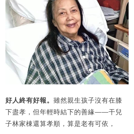
好人終有好報。
雖然親生孩子沒有在膝
下盡孝，但年輕時結下的善緣——干兒
子林家棟還算孝順，算是老有可依，