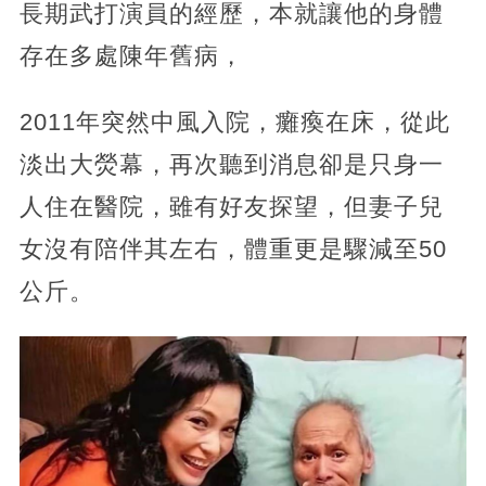
長期武打演員的經歷，本就讓他的身體
存在多處陳年舊病，
2011年突然中風入院，癱瘓在床，從此
淡出大熒幕，再次聽到消息卻是只身一
人住在醫院，雖有好友探望，但妻子兒
女沒有陪伴其左右，體重更是驟減至50
公斤。