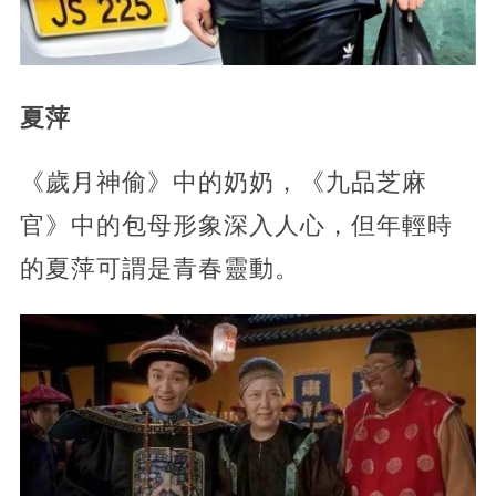
夏萍
《歲月神偷》中的奶奶，《九品芝麻
官》中的包母形象深入人心，但年輕時
的夏萍可謂是青春靈動。