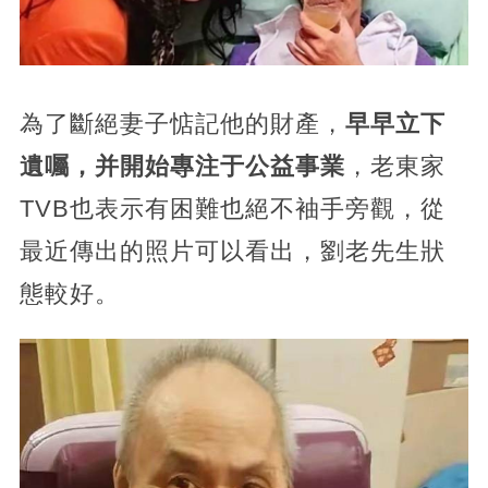
為了斷絕妻子惦記他的財產，
早早立下
遺囑，并開始專注于公益事業
，老東家
TVB也表示有困難也絕不袖手旁觀，從
最近傳出的照片可以看出，劉老先生狀
態較好。