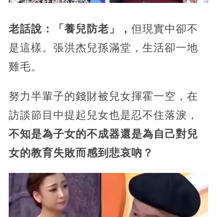
老話說：「養兒防老」，
但現實中卻不
是這樣。張洪杰兒孫滿堂，生活卻一地
雞毛。
努力半輩子的錢財被兒女揮霍一空，在
訪談節目中提起兒女也是忍不住落淚，
不知是為子女的不成器還是為自己對兒
女的教育失敗而感到悲哀吶？