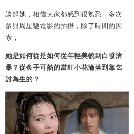
談起她，相信大家都感到很熟悉，多次
參與周星馳電影的拍攝，除了時間的因
素，
她是如何從是如何從年輕美貌到白發滄
桑？從炙手可熱的當紅小花淪落到靠乞
討為生的？