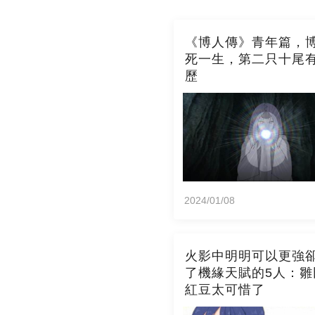
《博人傳》青年篇，
死一生，第二只十尾
歷
2024/01/08
火影中明明可以更強
了機緣天賦的5人：雛
紅豆太可惜了