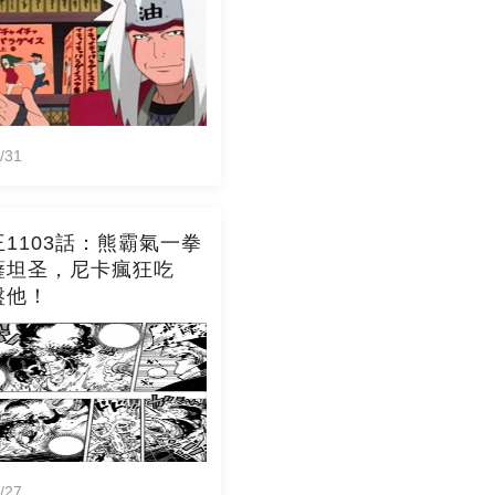
/31
1103話：熊霸氣一拳
薩坦圣，尼卡瘋狂吃
盤他！
/27