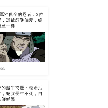
全屬性俱全的忍者：3位
影，斑爺頗受偏愛，鳴
間差一種
/03
中的超牛簡歷：斑爺活
世，蛇叔長生不死，自
名師輔導