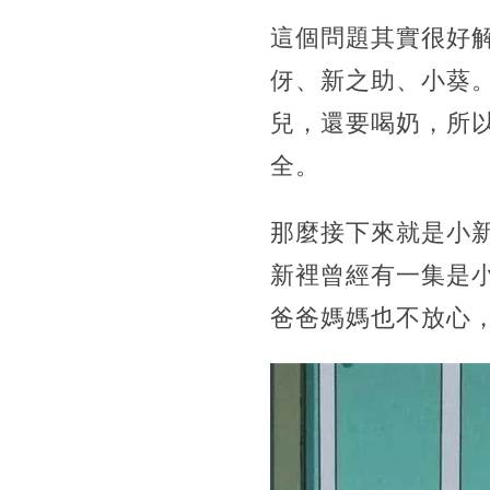
這個問題其實很好
伢、新之助、小葵
兒，還要喝奶，所
全。
那麼接下來就是小
新裡曾經有一集是
爸爸媽媽也不放心