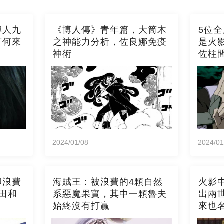
博人九
《博人傳》青年篇，大筒木
5位
有何來
之神能力分析，佐良娜免疫
是火
神術
佐柱
2024/01/08
2024/01
卻浪費
海賊王：被浪費的4顆自然
火影
田和
系惡魔果實，其中一顆魯夫
出兩
始終沒有打贏
來也