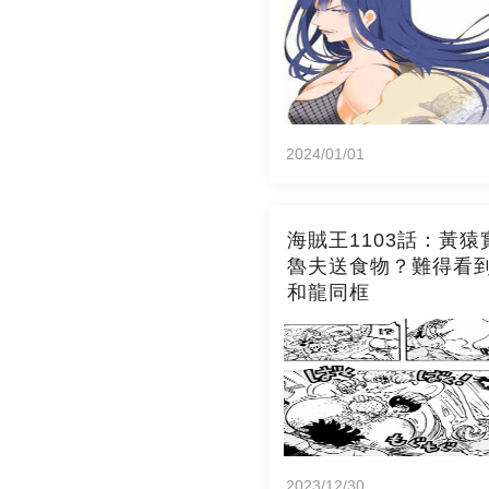
2024/01/01
海賊王1103話：黃猿
魯夫送食物？難得看
和龍同框
2023/12/30