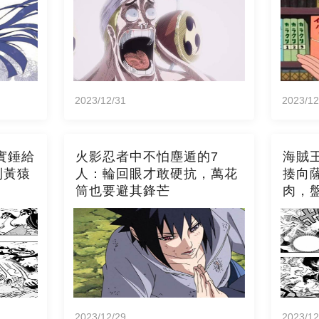
2023/12/31
2023/12
實錘給
火影忍者中不怕塵遁的7
海賊王
到黃猿
人：輪回眼才敢硬抗，萬花
揍向
筒也要避其鋒芒
肉，
2023/12/29
2023/12