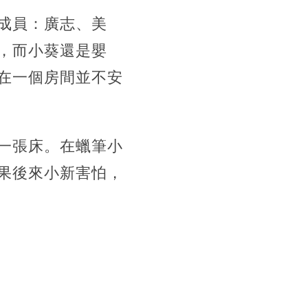
成員：廣志、美
，而小葵還是嬰
在一個房間並不安
一張床。在蠟筆小
果後來小新害怕，