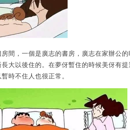
個房間，一個是廣志的書房，廣志在家辦公的
新長大以後住的。在夢伢暫住的時候美伢有提
以暫時不住人也很正常。