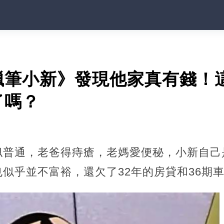
蠟筆小新》發現他家真有錢！
了嗎？
似普通，老爸得痔瘡，老媽愛便秘，小新自己
似乎並不富裕，還欠了32年的房貸和36期