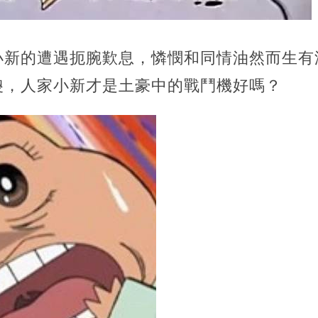
小新的遭遇扼腕歎息，憐憫和同情油然而生有
傻，人家小新才是土豪中的戰鬥機好嗎？