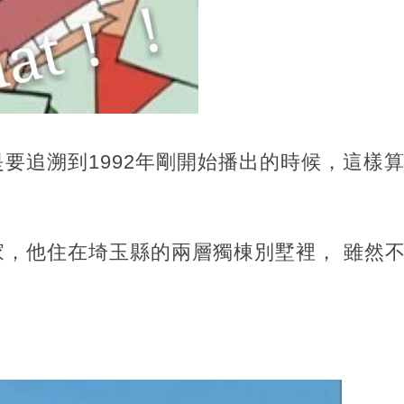
要追溯到1992年剛開始播出的時候，這樣算
家，他住在埼玉縣的兩層獨棟別墅裡， 雖然