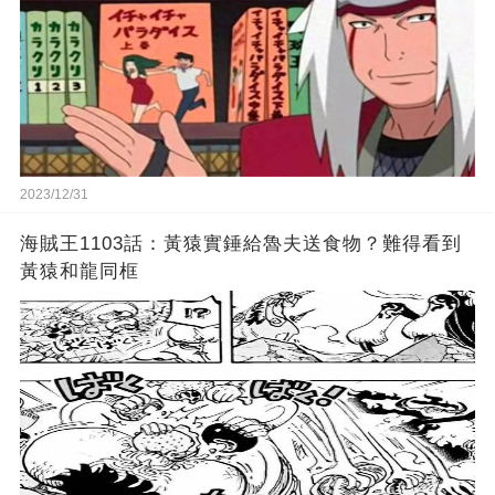
2023/12/31
海賊王1103話：黃猿實錘給魯夫送食物？難得看到
黃猿和龍同框