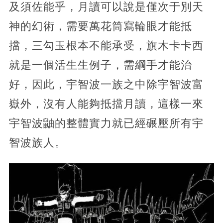
及須佐能乎，月讀可以說是僅次于別天
神的幻術，需要萬花筒寫輪眼才能抵
擋，三勾玉根本不能承受，旗木卡卡西
就是一個活生生例子，需綱手才能治
好，因此，宇智波一族之中除宇智波富
嶽外，沒有人能夠抵擋月讀，這樣一來
宇智波鼬的整體實力就已經碾壓所有宇
智波族人。