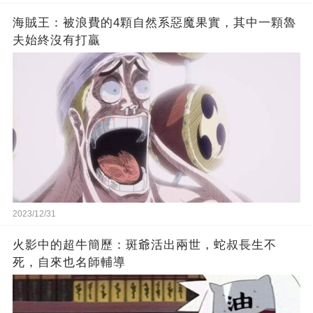
海賊王：被浪費的4顆自然系惡魔果實，其中一顆魯
夫始終沒有打贏
2023/12/31
火影中的超牛簡歷：斑爺活出兩世，蛇叔長生不
死，自來也名師輔導