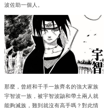
波佐助一個人。
那麼，曾經和千手一族齊名的強大家族
宇智波一族，被宇智波鼬和帶土兩人就
能夠滅族，難到就沒有高手嗎？對此情