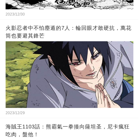
2023/12/30
火影忍者中不怕塵遁的7人：輪回眼才敢硬抗，萬花
筒也要避其鋒芒
2023/12/29
海賊王1103話：熊霸氣一拳揍向薩坦圣，尼卡瘋狂
吃肉，盤他！