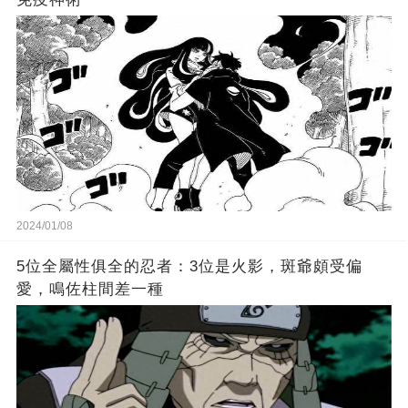
2024/01/08
5位全屬性俱全的忍者：3位是火影，斑爺頗受偏
愛，鳴佐柱間差一種