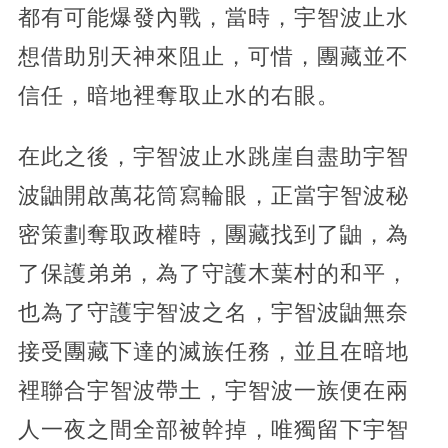
都有可能爆發內戰，當時，宇智波止水
想借助別天神來阻止，可惜，團藏並不
信任，暗地裡奪取止水的右眼。
在此之後，宇智波止水跳崖自盡助宇智
波鼬開啟萬花筒寫輪眼，正當宇智波秘
密策劃奪取政權時，團藏找到了鼬，為
了保護弟弟，為了守護木葉村的和平，
也為了守護宇智波之名，宇智波鼬無奈
接受團藏下達的滅族任務，並且在暗地
裡聯合宇智波帶土，宇智波一族便在兩
人一夜之間全部被幹掉，唯獨留下宇智