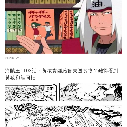
2023/12/31
海賊王1103話：黃猿實錘給魯夫送食物？難得看到
黃猿和龍同框