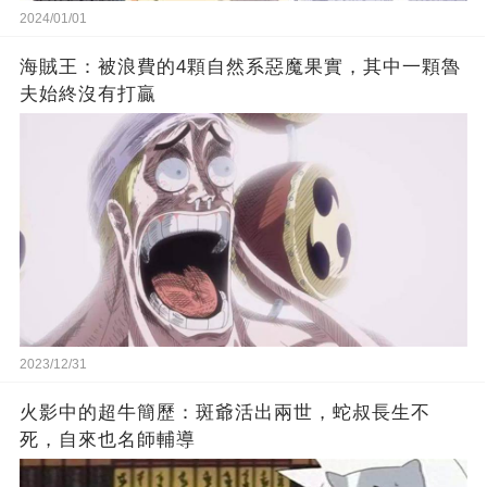
2024/01/01
海賊王：被浪費的4顆自然系惡魔果實，其中一顆魯
夫始終沒有打贏
2023/12/31
火影中的超牛簡歷：斑爺活出兩世，蛇叔長生不
死，自來也名師輔導