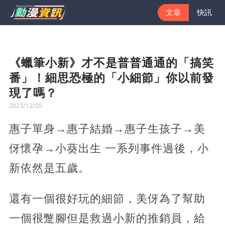
文章
快訊
《蠟筆小新》才不是普普通通的「搞笑
番」！細思恐極的「小細節」你以前發
現了嗎？
2023/12/05
惠子單身→惠子結婚→惠子生孩子→美
伢懷孕→小葵出生 一系列事件過後，小
新依然是五歲。
還有一個很好玩的細節，美伢為了幫助
一個很蹩腳但是救過小新的推銷員，給