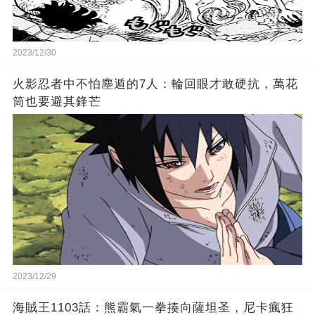
2023/12/30
火影忍者中不怕塵遁的7人：輪回眼才敢硬抗，萬花
筒也要避其鋒芒
2023/12/29
海賊王1103話：熊霸氣一拳揍向薩坦圣，尼卡瘋狂