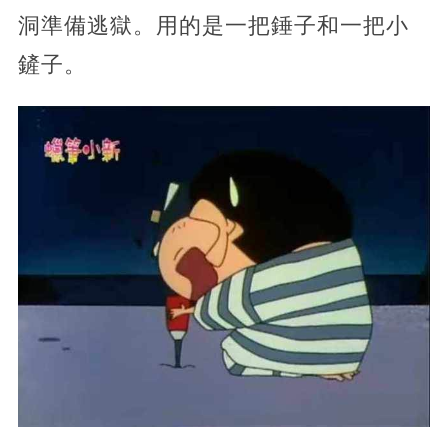
洞準備逃獄。用的是一把錘子和一把小
鏟子。