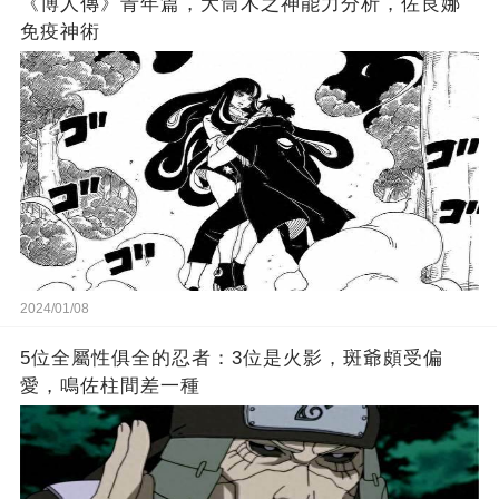
《博人傳》青年篇，大筒木之神能力分析，佐良娜
免疫神術
2024/01/08
5位全屬性俱全的忍者：3位是火影，斑爺頗受偏
愛，鳴佐柱間差一種